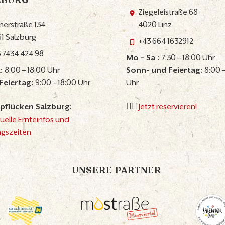
ZBURG
Ziegeleistraße 68
nerstraße 134
4020 Linz
1 Salzburg
+43 664 1632912
 7434 424 98
Mo – Sa :
7:30 – 18:00 Uhr
:
8:00 – 18:00 Uhr
Sonn- und Feiertag:
8:00 –
Feiertag:
9:00 – 18:00 Uhr
Uhr
pflücken Salzburg:
👉🏼
Jetzt reservieren!
uelle Ernteinfos und
gszeiten.
UNSERE PARTNER