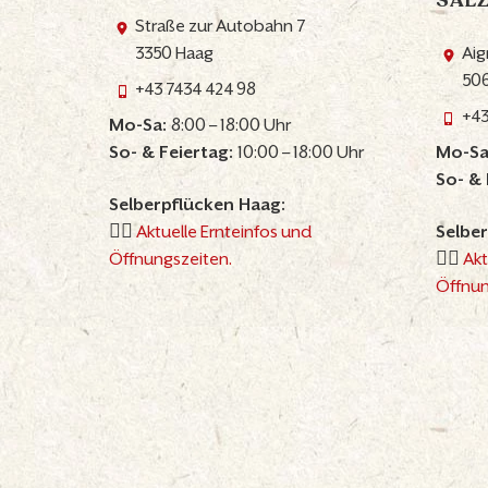
SAL
Straße zur Autobahn 7
3350 Haag
Aig
506
+43 7434 424 98
+43
Mo-Sa:
8:00 – 18:00 Uhr
So- & Feiertag:
10:00 – 18:00 Uhr
Mo-Sa
So- & 
Selberpflücken Haag:
👉🏼
Aktuelle Ernteinfos und
Selber
Öffnungszeiten.
👉🏼
Akt
Öffnun