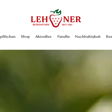
Back
To
Top
rpflücken
Shop
Aktuelles
Familie
Nachhaltigkeit
Rez