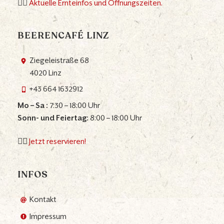
👉🏼
Aktuelle Ernteinfos und Öffnungszeiten.
BEERENCAFÉ LINZ
Ziegeleistraße 68
4020 Linz
+43 664 1632912
Mo – Sa :
7:30 – 18:00 Uhr
Sonn- und Feiertag:
8:00 – 18:00 Uhr
👉🏼
Jetzt reservieren!
INFOS
Kontakt
Impressum