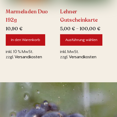
Marmeladen Duo
Lehner
192g
Gutscheinkarte
10,90
€
5,00
€
–
100,00
€
Dieses
In den Warenkorb
Ausführung wählen
Produkt
weist
inkl. 10 % MwSt.
inkl. MwSt.
mehrer
zzgl.
Versandkosten
zzgl.
Versandkosten
Variant
auf.
Die
Option
können
auf
der
Produkt
gewählt