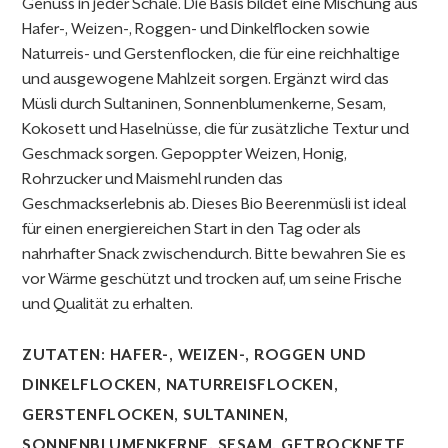
Genuss in jeder Schale. Die Basis bildet eine Mischung aus
Hafer-, Weizen-, Roggen- und Dinkelflocken sowie
Naturreis- und Gerstenflocken, die für eine reichhaltige
und ausgewogene Mahlzeit sorgen. Ergänzt wird das
Müsli durch Sultaninen, Sonnenblumenkerne, Sesam,
Kokosett und Haselnüsse, die für zusätzliche Textur und
Geschmack sorgen. Gepoppter Weizen, Honig,
Rohrzucker und Maismehl runden das
Geschmackserlebnis ab. Dieses Bio Beerenmüsli ist ideal
für einen energiereichen Start in den Tag oder als
nahrhafter Snack zwischendurch. Bitte bewahren Sie es
vor Wärme geschützt und trocken auf, um seine Frische
und Qualität zu erhalten.
ZUTATEN: HAFER-, WEIZEN-, ROGGEN UND
DINKELFLOCKEN, NATURREISFLOCKEN,
GERSTENFLOCKEN, SULTANINEN,
SONNENBLUMENKERNE, SESAM, GETROCKNETE