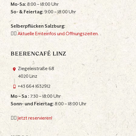
Mo-Sa:
8:00 – 18:00 Uhr
So- & Feiertag:
9:00 – 18:00 Uhr
Selberpflücken Salzburg:
👉🏼
Aktuelle Ernteinfos und Öffnungszeiten.
BEERENCAFÉ LINZ
Ziegeleistraße 68
4020 Linz
+43 664 1632912
Mo – Sa :
7:30 – 18:00 Uhr
Sonn- und Feiertag:
8:00 – 18:00 Uhr
👉🏼
Jetzt reservieren!