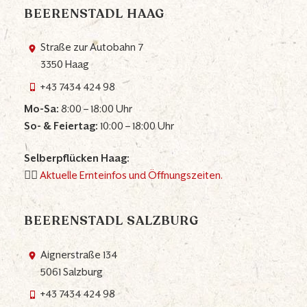
BEERENSTADL HAAG
Straße zur Autobahn 7
3350 Haag
+43 7434 424 98
Mo-Sa:
8:00 – 18:00 Uhr
So- & Feiertag:
10:00 – 18:00 Uhr
Selberpflücken Haag:
👉🏼
Aktuelle Ernteinfos und Öffnungszeiten.
BEERENSTADL SALZBURG
Aignerstraße 134
5061 Salzburg
+43 7434 424 98