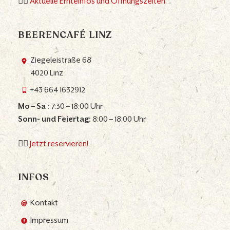
👉🏼
Aktuelle Ernteinfos und Öffnungszeiten.
BEERENCAFÉ LINZ
Ziegeleistraße 68
4020 Linz
+43 664 1632912
Mo – Sa :
7:30 – 18:00 Uhr
Sonn- und Feiertag:
8:00 – 18:00 Uhr
👉🏼
Jetzt reservieren!
INFOS
Kontakt
Impressum