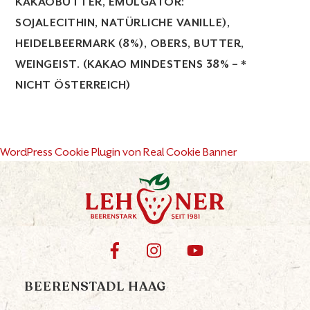
AKAOBUTTER, EMULGATOR: S
OJALECITHIN, NATÜRLICHE VANILLE), H
EIDELBEERMARK (8%), OBERS, BUTTER, W
EINGEIST. (KAKAO MINDESTENS 38% – * N
ICHT ÖSTERREICH)
WordPress Cookie Plugin von Real Cookie Banner
BEERENSTADL HAAG