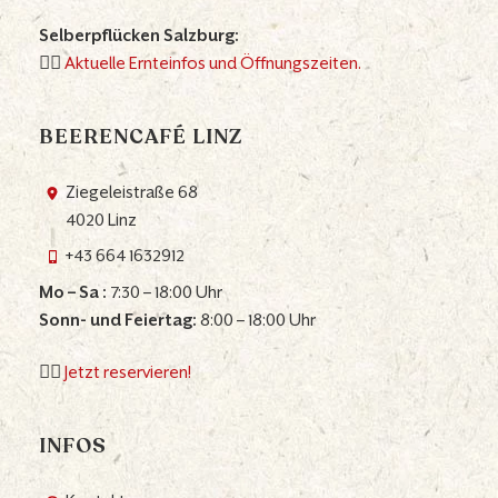
Selberpflücken Salzburg:
👉🏼
Aktuelle Ernteinfos und Öffnungszeiten.
BEERENCAFÉ LINZ
Ziegeleistraße 68
4020 Linz
+43 664 1632912
Mo – Sa :
7:30 – 18:00 Uhr
Sonn- und Feiertag:
8:00 – 18:00 Uhr
👉🏼
Jetzt reservieren!
INFOS