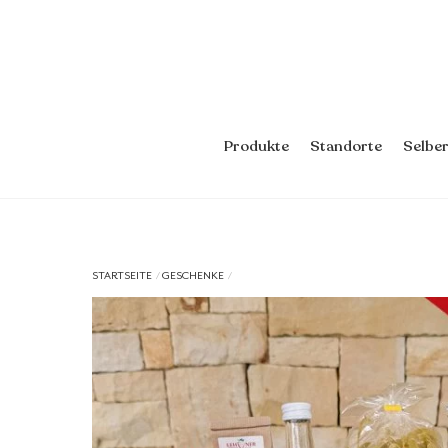
Skip
to
content
Produkte
Standorte
Selbe
Marmelade & Honig
Getrocknete Früchte
STARTSEITE
GESCHENKE