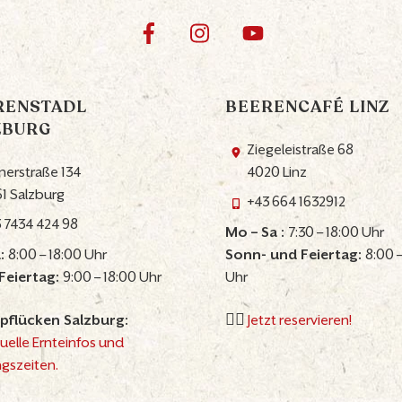
RENSTADL
BEERENCAFÉ LINZ
ZBURG
Ziegeleistraße 68
nerstraße 134
4020 Linz
1 Salzburg
+43 664 1632912
 7434 424 98
Mo – Sa :
7:30 – 18:00 Uhr
:
8:00 – 18:00 Uhr
Sonn- und Feiertag:
8:00 –
Feiertag:
9:00 – 18:00 Uhr
Uhr
pflücken Salzburg:
👉🏼
Jetzt reservieren!
uelle Ernteinfos und
gszeiten.