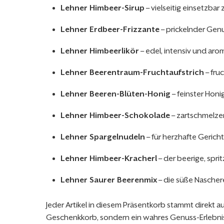
Lehner Himbeer-Sirup
– vielseitig einsetzba
Lehner Erdbeer-Frizzante
– prickelnder Ge
Lehner Himbeerlikör
– edel, intensiv und aro
Lehner Beerentraum-Fruchtaufstrich
– fru
Lehner Beeren-Blüten-Honig
– feinster Honi
Lehner Himbeer-Schokolade
– zartschmelze
Lehner Spargelnudeln
– für herzhafte Gerich
Lehner Himbeer-Kracherl
– der beerige, spri
Lehner Saurer Beerenmix
– die süße Nascher
Jeder Artikel in diesem Präsentkorb stammt direkt aus
Geschenkkorb, sondern ein wahres Genuss-Erlebni