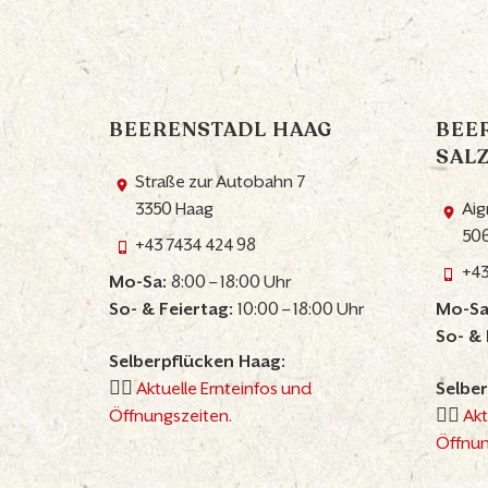
BEERENSTADL HAAG
BEE
SAL
Straße zur Autobahn 7
3350 Haag
Aig
506
+43 7434 424 98
+43
Mo-Sa:
8:00 – 18:00 Uhr
So- & Feiertag:
10:00 – 18:00 Uhr
Mo-Sa
So- & 
Selberpflücken Haag:
👉🏼
Aktuelle Ernteinfos und
Selber
Öffnungszeiten.
👉🏼
Akt
Öffnun