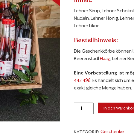
Inhalt:
Lehner Sirup, Lehner Schokol
Nudeln, Lehner Honig, Lehner 
Lehner Likör
Bestellhinweis:
Die Geschenkkörbe können l
Beerenstadl
Haag
, Lehner B
Eine Vorbestellung ist mög
442 498
. Es handelt sich um 
exakt gleiche Menge haben.
Lehner
In den Warenko
Vielfalt
Menge
Geschenke
KATEGORIE: