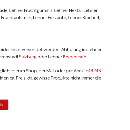
ade, Lehner Fruchtgummis, Lehner Nektar, Lehner
Fruchtaufstrich, Lehner Frizzante, Lehner Kracherl,
eider nicht versendet werden. Abholung im Lehner
eerenstadl
Salzburg
oder Lehner
Beerencafé
.
lich:
Hier im Shop, per
Mail
oder per Anruf
+43 743
einen ca. Preis, da gewisse Produkte nicht immer die
rb