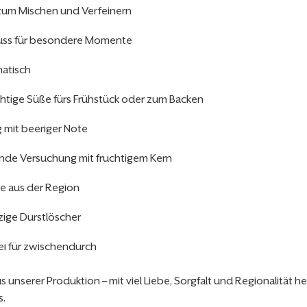
r zum Mischen und Verfeinern
nuss für besondere Momente
matisch
chtige Süße fürs Frühstück oder zum Backen
g mit beeriger Note
nde Versuchung mit fruchtigem Kern
te aus der Region
tzige Durstlöscher
ei für zwischendurch
 unserer Produktion – mit viel Liebe, Sorgfalt und Regionalität herg
s.