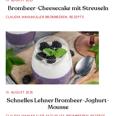
13. AUGUST 2025
Brombeer-Cheesecake mit Streuseln
CLAUDIA WAHLMULLER
BROMBEEREN
,
REZEPTE
13. AUGUST 2025
Schnelles Lehner Brombeer-Joghurt-
Mousse
CLAUDIA WAHLMULLER
AKTUELLES
,
BROMBEEREN
,
REZEPTE