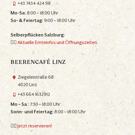
+43 7434 424 98
Mo-Sa:
8:00 – 18:00 Uhr
So- & Feiertag:
9:00 – 18:00 Uhr
Selberpflücken Salzburg:
👉🏼
Aktuelle Ernteinfos und Öffnungszeiten.
BEERENCAFÉ LINZ
Ziegeleistraße 68
4020 Linz
+43 664 1632912
Mo – Sa :
7:30 – 18:00 Uhr
Sonn- und Feiertag:
8:00 – 18:00 Uhr
👉🏼
Jetzt reservieren!