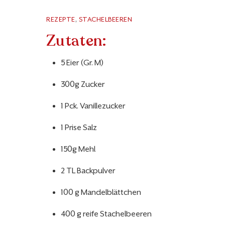
REZEPTE
,
STACHELBEEREN
Zutaten:
5 Eier (Gr. M)
300g Zucker
1 Pck. Vanillezucker
1 Prise Salz
150g Mehl
2 TL Backpulver
100 g Mandelblättchen
400 g reife Stachelbeeren