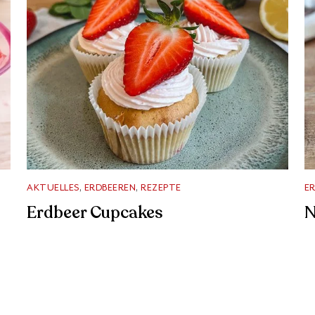
AKTUELLES
,
ERDBEEREN
,
REZEPTE
E
Erdbeer Cupcakes
N