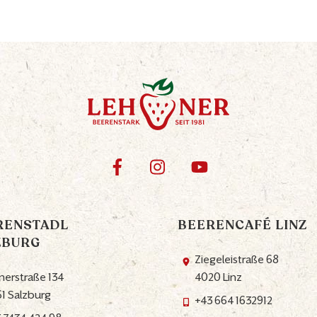
RENSTADL
BEERENCAFÉ LINZ
ZBURG
Ziegeleistraße 68
nerstraße 134
4020 Linz
1 Salzburg
+43 664 1632912