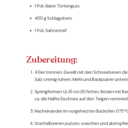
1 Pck. klarer Tortenguss
400 g Schlagobers
1 Pck. Sahnesteif
Zubereitung:
4 Eier trennen. Eiweiß mit den Schneebesen des H
Salz cremig rühren. Mehl und Backpulver unterr
Springformen (à 26 cm Ø) fetten, Böden mit Bac
ca. die Hälfte Eischnee auf den Teigen verstre
Nacheinander im vorgeheizten Backofen (175 °C
Stachelbeeren putzen, waschen und abtropfen l