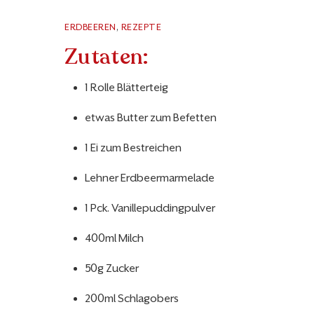
ERDBEEREN
,
REZEPTE
Zutaten:
1 Rolle Blätterteig
etwas Butter zum Befetten
1 Ei zum Bestreichen
Lehner Erdbeermarmelade
1 Pck. Vanillepuddingpulver
400ml Milch
50g Zucker
200ml Schlagobers