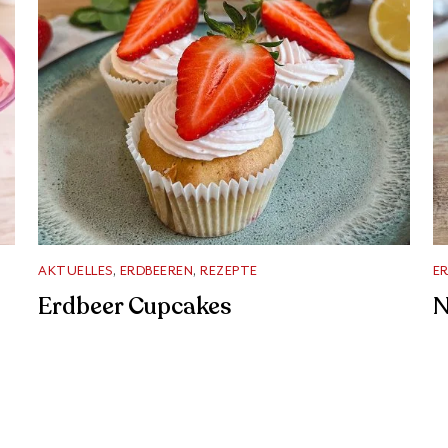
AKTUELLES
,
ERDBEEREN
,
REZEPTE
E
Erdbeer Cupcakes
N