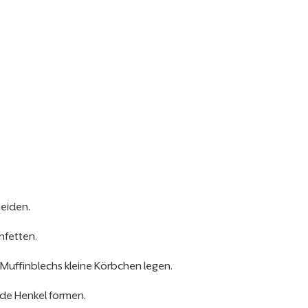
neiden.
nfetten.
Muffinblechs kleine Körbchen legen.
nde Henkel formen.