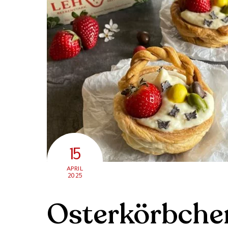
15
APRIL
2025
Osterkörbche