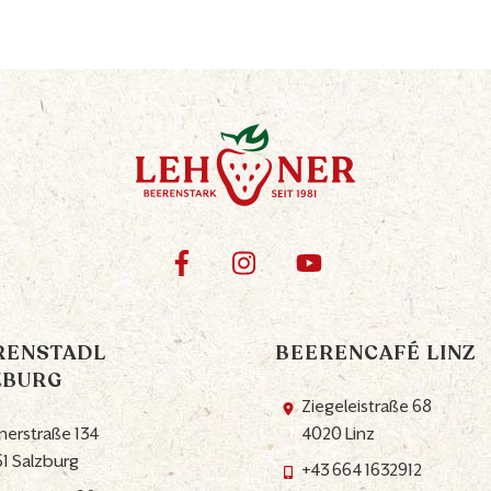
RENSTADL
BEERENCAFÉ LINZ
ZBURG
Ziegeleistraße 68
nerstraße 134
4020 Linz
1 Salzburg
+43 664 1632912